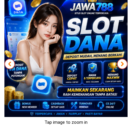
Tap image to zoom in