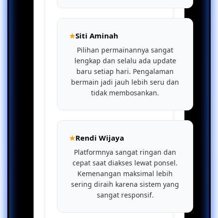
Siti Aminah
Pilihan permainannya sangat
lengkap dan selalu ada update
baru setiap hari. Pengalaman
bermain jadi jauh lebih seru dan
tidak membosankan.
Rendi Wijaya
Platformnya sangat ringan dan
cepat saat diakses lewat ponsel.
Kemenangan maksimal lebih
sering diraih karena sistem yang
sangat responsif.