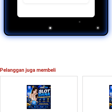
Pelanggan juga membeli